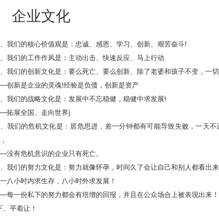
企业文化
、我们的核心价值观是：忠诚、感恩、学习、创新、艰苦奋斗!
二、我们的工作作风是：主动出击、快速反应、马上行动
、我们的创新文化是：要么死亡、要么创新、除了老婆和孩子不变，一切
—创新是企业的灵魂!经验是负债，创新是资产
、我们的战略文化是：发展中不忘稳健，稳健中求发展!
—拓展全国、走向世界j
五、我们的危机文化是：居危思进，差一分钟都有可能导致失败，一天不
局，
——没有危机意识的企业只有死亡。
、我们的努力文化是：努力就像怀孕，时间久了会让自己和别人都看出来
一一八小时内求生存，八小时外求发展！
——每一份私下的努力都会有培增的回报，并且在公众场合上被表现出来
者下、平着让！