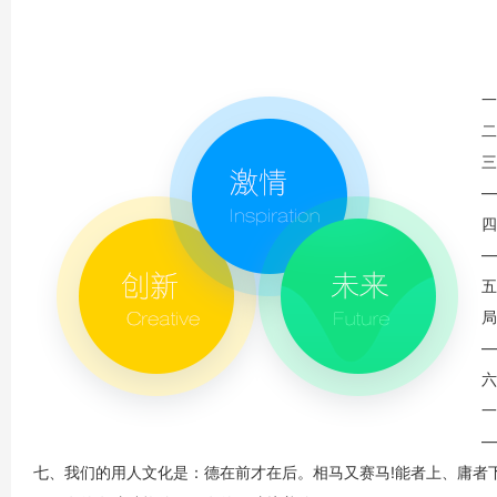
一
三
—
四
—
六
七、我们的用人文化是：德在前才在后。相马又赛马!能者上、庸