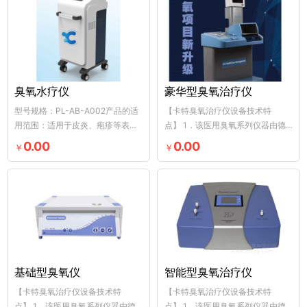
臭氧水疗仪
豪华型臭氧治疗仪
型号规格：PL-AB-A002产品的适
【卡特臭氧治疗仪设备技术特
用范围：适用于皮炎、疱疹等表浅
点】 1．该医用臭氧系列仪器由德
皮肤糜烂的辅助治疗。分类编码：
国原装进口，采用非玻璃放电技术
0.00
0.00
￥
￥
0...
产...
基础型臭氧仪
智能型臭氧治疗仪
【卡特臭氧治疗仪设备技术特
【卡特臭氧治疗仪设备技术特
点】 1．该医用臭氧系列仪器由德
点】 1．该医用臭氧系列仪器由德