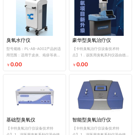
臭氧水疗仪
豪华型臭氧治疗仪
型号规格：PL-AB-A002产品的适
【卡特臭氧治疗仪设备技术特
用范围：适用于皮炎、疱疹等表浅
点】 1．该医用臭氧系列仪器由德
皮肤糜烂的辅助治疗。分类编码：
国原装进口，采用非玻璃放电技术
0.00
0.00
￥
￥
0...
产...
基础型臭氧仪
智能型臭氧治疗仪
【卡特臭氧治疗仪设备技术特
【卡特臭氧治疗仪设备技术特
点】 1．该医用臭氧系列仪器由德
点】 1．该医用臭氧系列仪器由德